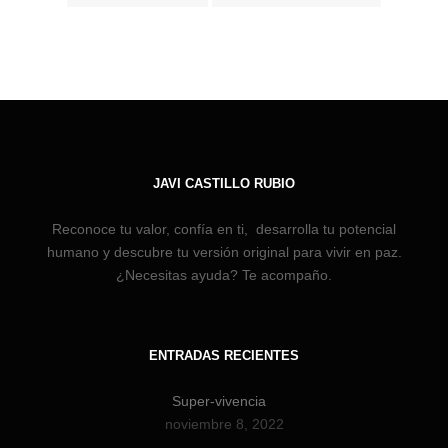
JAVI CASTILLO RUBIO
Reconoce tu valor, confía en ti, desarrolla tu potencial
humano y descubre tu versión original para vivir en paz.
¿Necesitas ayuda? Te acompaño.
ENTRADAS RECIENTES
Super-vivencia
noviembre 8, 2022