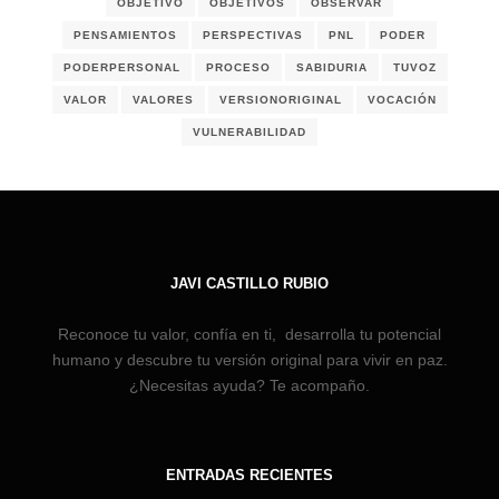
OBJETIVO
OBJETIVOS
OBSERVAR
PENSAMIENTOS
PERSPECTIVAS
PNL
PODER
PODERPERSONAL
PROCESO
SABIDURIA
TUVOZ
VALOR
VALORES
VERSIONORIGINAL
VOCACIÓN
VULNERABILIDAD
JAVI CASTILLO RUBIO
Reconoce tu valor, confía en ti, desarrolla tu potencial
humano y descubre tu versión original para vivir en paz.
¿Necesitas ayuda? Te acompaño.
ENTRADAS RECIENTES